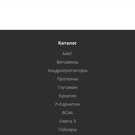
Каталог
ААКГ
Витамины
Хондропротекторы
Протеины
Глутамин
Креатин
Л-Карнитин
BCAA
Омега 3
Гейнеры