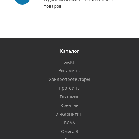
товаров
Каталог
ААКГ
Витамины
Хондропротекторы
Протеины
Глутамин
Креатин
Л-Карнитин
BCAA
Омега 3